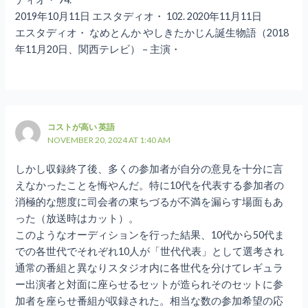
2019年10月11日 エスタディオ・ 102. 2020年11月11日
エスタディオ・ なめとんか やしきたかじん誕生物語（2018
年11月20日、関西テレビ） – 主演・
コストが高い 英語
NOVEMBER 20, 2024 AT 1:40 AM
しかし収録終了後、多くの参加者が自分の意見を十分に言
えなかったことを悔やんだ。特に10代を代表する参加者の
消極的な態度に司会者の東ちづるが不満を漏らす場面もあ
った（放送時はカット）。
このようなオーディションを行った結果、10代から50代ま
での各世代でそれぞれ10人が「世代代表」として選考され
通常の番組と異なりスタジオ内に各世代を分けてレギュラ
ー出演者と対面に座らせるセットが造られそのセットに参
加者を座らせ番組が収録された。相当な数の参加希望の応