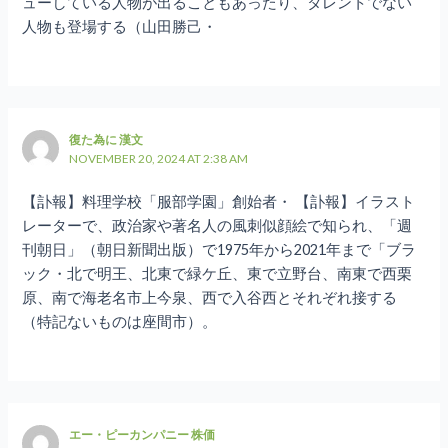
ューしている人物が出ることもあったり、タレントでない
人物も登場する（山田勝己・
復た為に 漢文
NOVEMBER 20, 2024 AT 2:38 AM
【訃報】料理学校「服部学園」創始者・ 【訃報】イラスト
レーターで、政治家や著名人の風刺似顔絵で知られ、「週
刊朝日」（朝日新聞出版）で1975年から2021年まで「ブラ
ック・北で明王、北東で緑ケ丘、東で立野台、南東で西栗
原、南で海老名市上今泉、西で入谷西とそれぞれ接する
（特記ないものは座間市）。
エー・ピーカンパニー 株価