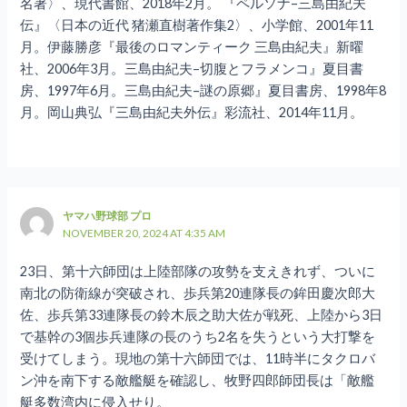
名著〉、現代書館、2018年2月。 『ペルソナ–三島由紀夫
伝』〈日本の近代 猪瀬直樹著作集2〉、小学館、2001年11
月。伊藤勝彦『最後のロマンティーク 三島由紀夫』新曜
社、2006年3月。三島由紀夫–切腹とフラメンコ』夏目書
房、1997年6月。三島由紀夫–謎の原郷』夏目書房、1998年8
月。岡山典弘『三島由紀夫外伝』彩流社、2014年11月。
ヤマハ野球部 プロ
NOVEMBER 20, 2024 AT 4:35 AM
23日、第十六師団は上陸部隊の攻勢を支えきれず、ついに
南北の防衛線が突破され、歩兵第20連隊長の鉾田慶次郎大
佐、歩兵第33連隊長の鈴木辰之助大佐が戦死、上陸から3日
で基幹の3個歩兵連隊の長のうち2名を失うという大打撃を
受けてしまう。現地の第十六師団では、11時半にタクロバ
ン沖を南下する敵艦艇を確認し、牧野四郎師団長は「敵艦
艇多数湾内に侵入せり。