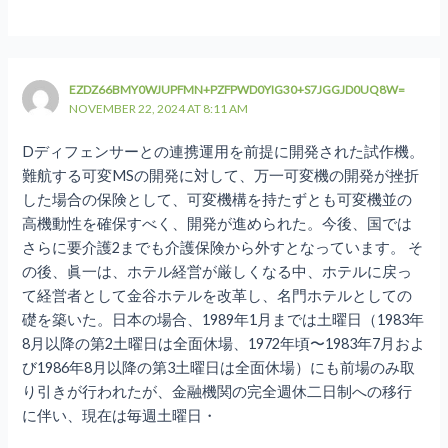
EZDZ66BMY0WJUPFMN+PZFPWD0YIG30+S7JGGJD0UQ8W=
NOVEMBER 22, 2024 AT 8:11 AM
Dディフェンサーとの連携運用を前提に開発された試作機。
難航する可変MSの開発に対して、万一可変機の開発が挫折
した場合の保険として、可変機構を持たずとも可変機並の
高機動性を確保すべく、開発が進められた。今後、国では
さらに要介護2までも介護保険から外すとなっています。 そ
の後、眞一は、ホテル経営が厳しくなる中、ホテルに戻っ
て経営者として金谷ホテルを改革し、名門ホテルとしての
礎を築いた。日本の場合、1989年1月までは土曜日（1983年
8月以降の第2土曜日は全面休場、1972年頃〜1983年7月およ
び1986年8月以降の第3土曜日は全面休場）にも前場のみ取
り引きが行われたが、金融機関の完全週休二日制への移行
に伴い、現在は毎週土曜日・