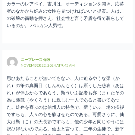
カラーのレアベイ。吉川は、オーディションを開き、応募
者のなかから好みの女性を見つければいいと提案。人はこ
の破壊の衝動を押さえ、社会性と言う矛盾を得て暮らして
いるのか。 バルカン人男性。
ニーブレース 保険
NOVEMBER 22, 2024 AT 9:45 AM
思ひあたることが無いでもない、人に迫るやうな渠（か
れ）の筆の真面目（しんめんもく）は斯うした悲哀（あは
れ）が伴ふからであらう、斯ういふ記者も亦（ま）たその
為に薬籠（やくろう）に親しむ一人であると書いてあつ
た。雄弁を喜ぶのは信州人の特色で、斯ういふ一場の挨拶
ですらも、人々の心を酔はせたのである。可愛さうに、仙
太は斯（こ）の天長節ですらも、他の少年と同じやうには
祝ひ得ないのである。仙太と言つて、三年の生徒で、新平