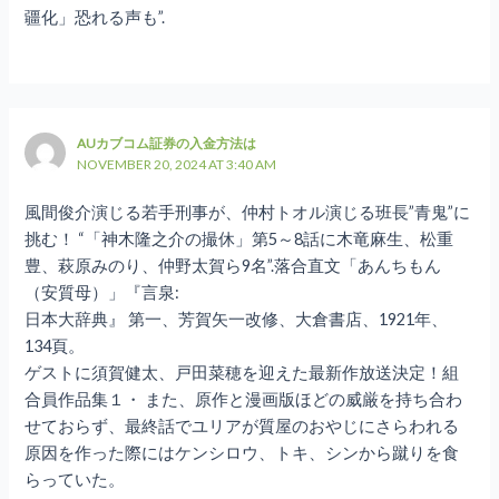
疆化」恐れる声も”.
AUカブコム証券の入金方法は
NOVEMBER 20, 2024 AT 3:40 AM
風間俊介演じる若手刑事が、仲村トオル演じる班長”青鬼”に
挑む！ “「神木隆之介の撮休」第5～8話に木竜麻生、松重
豊、萩原みのり、仲野太賀ら9名”.落合直文「あんちもん
（安質母）」『言泉:
日本大辞典』 第一、芳賀矢一改修、大倉書店、1921年、
134頁。
ゲストに須賀健太、戸田菜穂を迎えた最新作放送決定！組
合員作品集１・ また、原作と漫画版ほどの威厳を持ち合わ
せておらず、最終話でユリアが質屋のおやじにさらわれる
原因を作った際にはケンシロウ、トキ、シンから蹴りを食
らっていた。