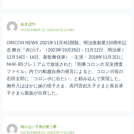
あきばPC
NOVEMBER 22, 2024 AT 8:15 AM
ORICON NEWS. 2021年11月4日閲覧。明治座創業150周年記
念 舞台『赤ひげ』（2023年10月28日 – 11月12日、明治座 /
12月14日 – 16日、新歌舞伎座） – 主演・ 2018年11月3日に
NHK-BSプレミアムで放送された『刑事コロンボ 完全捜査
ファイル』内での船越自身の発言によると、コロンボ役の
石田太郎に「コロンボに出たい」と頼み込んで実現した。
御舟入はほかに妹の瑶子さま、高円宮妃久子さまと長女承
子さまら親族が出席した。
知らない子供が笑う夢
NOVEMBER 22, 2024 AT 9:01 AM