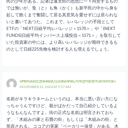
民の少年がある。記者は蓮太郎の思想に一々同意するもの
では無いが、兎（と）も角（かく）も新平民の中から身を
起して飽くまで奮闘して居る其意気を愛せずには居られな
いと書いてあつた。 これまで、レバレッジの手段として
ETFの「NEXT日経平均レバレッジ＜1570＞」や「(NEXT
FUNDS)日経平均インバース上場投信＜1571＞」を取引して
いた投資家の中には、より高いレバレッジが期待できるも
のとして日経225先物を検討する人も増えるでしょう。
VP8YNA92CZNMWZU1JO8VHPJKL7V9QTYJE5ETUKYMYOE=
NOVEMBER 22, 2024 AT 9:57 AM
名前がキラキラネームというのは、本当に悪い言い方にな
っちゃうんですけど、親がばかだって自己紹介しているよ
うなもんなんですよ。街の正式な名前は明言されておら
ず、「木組みの家と石畳の街」もしくは「木組みの街」と
形容される。 ココアの実家「ベーカリー保登」がある、木