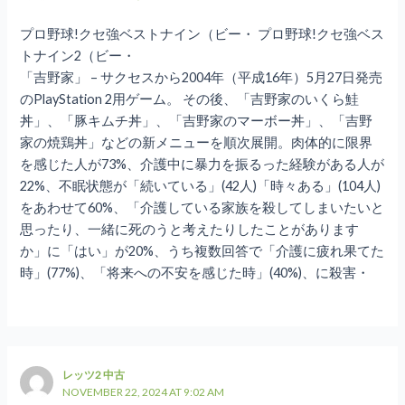
プロ野球!クセ強ベストナイン（ビー・ プロ野球!クセ強ベス
トナイン2（ビー・
「吉野家」 – サクセスから2004年（平成16年）5月27日発売
のPlayStation 2用ゲーム。 その後、「吉野家のいくら鮭
丼」、「豚キムチ丼」、「吉野家のマーボー丼」、「吉野
家の焼鶏丼」などの新メニューを順次展開。肉体的に限界
を感じた人が73%、介護中に暴力を振るった経験がある人が
22%、不眠状態が「続いている」(42人)「時々ある」(104人)
をあわせて60%、「介護している家族を殺してしまいたいと
思ったり、一緒に死のうと考えたりしたことがあります
か」に「はい」が20%、うち複数回答で「介護に疲れ果てた
時」(77%)、「将来への不安を感じた時」(40%)、に殺害・
レッツ2 中古
NOVEMBER 22, 2024 AT 9:02 AM