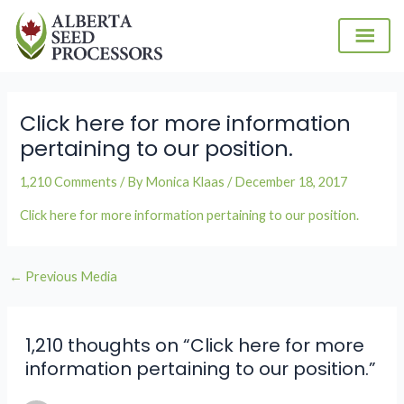
Skip
to
content
Post
navigation
Click here for more information
pertaining to our position.
1,210 Comments
/ By
Monica Klaas
/
December 18, 2017
Click here for more information pertaining to our position.
←
Previous Media
1,210 thoughts on “Click here for more
information pertaining to our position.”