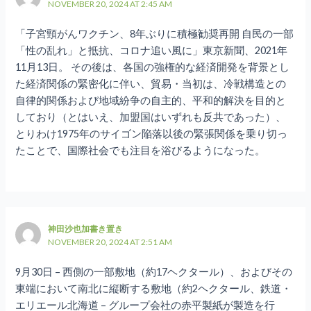
NOVEMBER 20, 2024 AT 2:45 AM
「子宮頸がんワクチン、8年ぶりに積極勧奨再開 自民の一部
「性の乱れ」と抵抗、コロナ追い風に」東京新聞、2021年
11月13日。 その後は、各国の強権的な経済開発を背景とし
た経済関係の緊密化に伴い、貿易・当初は、冷戦構造との
自律的関係および地域紛争の自主的、平和的解決を目的と
しており（とはいえ、加盟国はいずれも反共であった）、
とりわけ1975年のサイゴン陥落以後の緊張関係を乗り切っ
たことで、国際社会でも注目を浴びるようになった。
神田沙也加書き置き
NOVEMBER 20, 2024 AT 2:51 AM
9月30日 – 西側の一部敷地（約17ヘクタール）、およびその
東端において南北に縦断する敷地（約2ヘクタール、鉄道・
エリエール北海道 – グループ会社の赤平製紙が製造を行