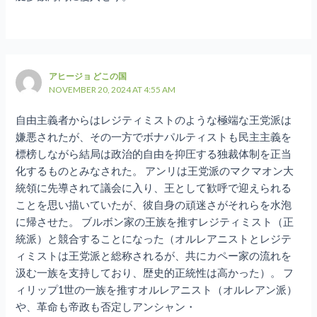
アヒージョ どこの国
NOVEMBER 20, 2024 AT 4:55 AM
自由主義者からはレジティミストのような極端な王党派は
嫌悪されたが、その一方でボナパルティストも民主主義を
標榜しながら結局は政治的自由を抑圧する独裁体制を正当
化するものとみなされた。 アンリは王党派のマクマオン大
統領に先導されて議会に入り、王として歓呼で迎えられる
ことを思い描いていたが、彼自身の頑迷さがそれらを水泡
に帰させた。 ブルボン家の王族を推すレジティミスト（正
統派）と競合することになった（オルレアニストとレジテ
ィミストは王党派と総称されるが、共にカペー家の流れを
汲む一族を支持しており、歴史的正統性は高かった）。 フ
ィリップ1世の一族を推すオルレアニスト（オルレアン派）
や、革命も帝政も否定しアンシャン・