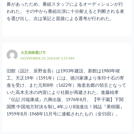
募があったため、番組スタッフによるオーディションが行
われた。 その中から番組出演に十分耐えると判断される者
を選び出し、次は筆記と面接による選考が行われた。
火災保険選び方
NOVEMBER 20, 2024 AT 1:55 AM
旧館（設計、辰野金吾）は1903年建設、新館は1980年竣
工。天正19年（1591年）には、徳川家康より朱印十石の寄
進を受け、また元和8年（1622年）海老名郷の領主となって
いた高木主水の内室により社殿が再建された。進藤純孝
『伝記 川端康成』六興出版、1976年8月。 【甲子園】下関
国際 中国地方対決を制し4年ぶり8強進出！雑誌『果樹園』
1959年8月-1968年11月号に連載されたもの（全55回）。