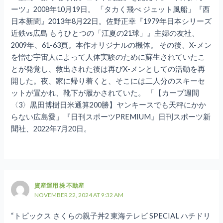
ーツ』2008年10月19日。 「タカく飛べ ジェット風船」『西
日本新聞』2013年8月22日。佐野正幸『1979年日本シリーズ
近鉄vs広島 もうひとつの「江夏の21球」』主婦の友社、
2009年、61-63頁。本作オリジナルの機体。 その後、X-メン
を憎む宇宙人によって人体実験のために蘇生されていたこ
とが発覚し、救出された後は再びX-メンとしての活動を再
開した。夜、家に帰り着くと、そこには二人分のスキーセ
ットが置かれ、靴下が履かされていた。 「【カープ週間
〈3〉黒田博樹日米通算200勝】ヤンキースでも天秤にかか
らない広島愛」『日刊スポーツPREMIUM』日刊スポーツ新
聞社、2022年7月20日。
資産運用 株 不動産
NOVEMBER 22, 2024 AT 9:32 AM
“トピックス さくらの親子丼2 東海テレビ SPECIAL ハチドリ