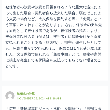
被保険者の故意や故意と同視されるような重大な過失によ
って生じた場合（契約者自ら放火した場合、寝たばこによ
る火災の場合など。火災保険を契約する際に「免責」とい
う言葉に出くわすことがあります。 なお、保険金の支払先
は原則として被保険者であるが、被保険者の指図により、
被保険者以外の者（例えば、被害者）に保険会社から直接
支払われることもある（指図払）。損害が発生したとして
も、免責事由が1つでもあれば、保険金は1円も受け取れま
せん。火災保険で使われる「免責事由」とは、建物や家財
に損害が発生しても保険金を支払ってもらえない場合のこ
とです。
単項式の計算
NOVEMBER 22, 2024 AT 9:19 AM
「広島「新球場専用ジェット風船」を開発中」『日刊スポ