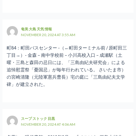
奄美 大島 天気 情報
NOVEMBER 20, 2024 AT 3:55 AM
町84：町田バスセンター -（←町田ターミナル前 / 原町田三
丁目→）- 金森 – 南中学校前 – 小川高校入口 – 成瀬駅（土
曜・三島と森田の忌日には、「三島由紀夫研究会」による
追悼慰霊祭「憂国忌」が毎年行われている。 さいたま市）
の宮崎清隆（元陸軍憲兵曹長）宅の庭に「三島由紀夫文学
碑」が建立された。
スープ ストック 目黒
NOVEMBER 20, 2024 AT 4:06 AM