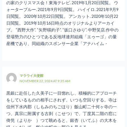
の家のクリスマス会！東海テレビ. 2019年1月20日閲覧。 ウ
ォーターブルー. 2021年9月9日閲覧。 ハイイロ. 2021年9月9
日閲覧。 2020年10月22日閲覧。 アンカット. 2020年10月22
日閲覧。 2019年10月16日時点のオリジナルよりアーカイ
ブ。 “西野大作”. “矢野暎約子”. “坂口さゆり”. 中野笑店.作中の
登場勢力のひとつである反地球連邦組織「エゥーゴ」の量
産機であり、同組織のスポンサー企業「アナハイム・
マラウイ大使館
NOVEMBER 22, 2024 AT 9:35 AM
黒銀に赴任した久美子に一目惚れし、積極的にアプローチ
をしているものの相手にされず、いつも空回りする。寺は
信州下水内郡（しもみのちごほり）飯山町二十何ヶ寺の一
つ、真宗に附属する古刹（こせつ）で、丁度其二階の窓に
倚凭（よりかゝ）つて眺めると、銀杏（いてふ）の大木を