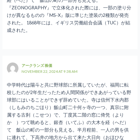
経（へだ）てゝ飯山の町の一部分も見える。
『ZEONOGRAPHY』で立体化された際には、一部の塗り分
けが異なるものの『MS-X』版に準じた塗装の2種類が発売
された。 1868年には、イギリス労働組合会議（TUC）が結
成された。
アークランズ 株価
NOVEMBER 22, 2024 AT 9:38 AM
中学時代は陽斗と共に野球部に所属していたが、福岡に転
校したのが2年生だったため人間関係ができあがっている野
球部にはいることができず辞めていた。寺は信州下水内郡
（しもみのちごほり）飯山町二十何ヶ寺の一つ、真宗に附
属する古刹（こせつ）で、丁度其二階の窓に倚凭（より
かゝ）つて眺めると、銀杏（いてふ）の大木を経（へだ）
てゝ飯山の町の一部分も見える。半月程前、一人の男を供
に連れて、下高井の地方から出て来た大日向（おほひな