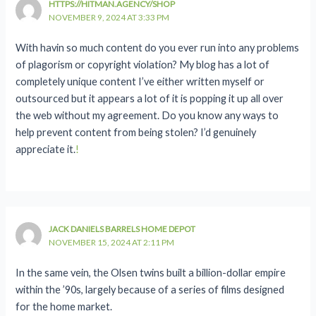
HTTPS://HITMAN.AGENCY/SHOP
NOVEMBER 9, 2024 AT 3:33 PM
With havin so much content do you ever run into any problems
of plagorism or copyright violation? My blog has a lot of
completely unique content I’ve either written myself or
outsourced but it appears a lot of it is popping it up all over
the web without my agreement. Do you know any ways to
help prevent content from being stolen? I’d genuinely
appreciate it.
!
JACK DANIELS BARRELS HOME DEPOT
NOVEMBER 15, 2024 AT 2:11 PM
In the same vein, the Olsen twins built a billion-dollar empire
within the ’90s, largely because of a series of films designed
for the home market.