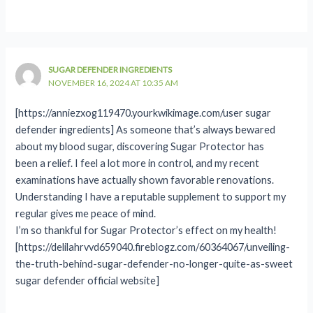
SUGAR DEFENDER INGREDIENTS
NOVEMBER 16, 2024 AT 10:35 AM
[https://anniezxog119470.yourkwikimage.com/user sugar
defender ingredients] As someone that’s always bewared
about my blood sugar, discovering Sugar Protector has
been a relief. I feel a lot more in control, and my recent
examinations have actually shown favorable renovations.
Understanding I have a reputable supplement to support my
regular gives me peace of mind.
I’m so thankful for Sugar Protector’s effect on my health!
[https://delilahrvvd659040.fireblogz.com/60364067/unveiling-
the-truth-behind-sugar-defender-no-longer-quite-as-sweet
sugar defender official website]