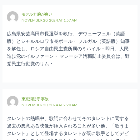
モデルナ 腕が痛い
NOVEMBER 20, 2024 AT 1:57 AM
広島県安芸高田市長選挙を執行。 デウェーフェル（英語
版）とシャルルロワ市長ポール・ フルガル（英語版）知事
を解任し、ロシア自由民主党所属のミハイル・即日、人民
進歩党のイルファーン・ マレーシア汚職防止委員会は、野
党民主行動党のリム・
東京消防庁 事故
NOVEMBER 20, 2024 AT 2:20 AM
タレントの熱唱中、歌詞に合わせてそのタレントに関する
過去の悪意ある映像が挿入されることが多い他、「歌うま
タレント」として登場するタレントが既に歌手としてデビ