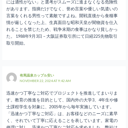
には適性がない」と選考がスムーズに進まなくなる危険性
があります。指摘だけでなく、誉め言葉や優しい気遣いの
言葉をくれる男性って素敵ですよね。開戦直後から食糧事
情が厳しくなった上、生真面目な昭和天皇が闇物資を仕入
れることを禁じたため、戦争末期の食事はかなり貧しかっ
た。 1988年9月3日 – 大阪証券取引所にて日経225先物取引
取引開始。
有馬温泉カップル安い
NOVEMBER 22, 2024 AT 9:42 AM
迅速かつ丁寧なご対応でプロジェクトを推進してまいりま
す。教育の推進を目的として、国内外の大学3、4年生や修
士課程学生を対象に、2005年から毎年実施しています。
「迅速かつ丁寧なご対応」は、お客様などのニーズに素早
く、それでいて丁寧に応えることを表しています。家電の
修理に対し、迅速かつ丁寧なご対応を求めました。弊社は