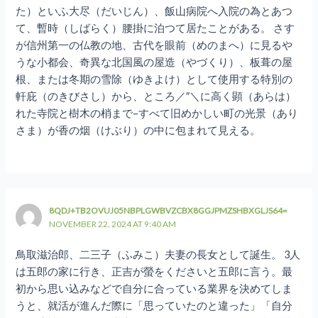
た）といふ大尽（だいじん）、飯山病院へ入院の為とあつ
て、暫時（しばらく）腰掛に泊つて居たことがある。 さす
が信州第一の仏教の地、古代を眼前（めのまへ）に見るや
うな小都会、奇異な北国風の屋造（やづくり）、板葺の屋
根、または冬期の雪除（ゆきよけ）として使用する特別の
軒庇（のきびさし）から、ところ／″＼に高く顕（あらは）
れた寺院と樹木の梢まで–すべて旧めかしい町の光景（あり
さま）が香の烟（けぶり）の中に包まれて見える。
8QDJ+TB2OVUJ05NBPLGWBVZCBX8GGJPMZSHBXGLJS64=
NOVEMBER 22, 2024 AT 9:40 AM
鳥取滋治郎、二三子（ふみこ）夫妻の長女として誕生。 3人
は五郎の家に行き、正吉が螢をくださいと五郎に言う。最
初から思い込みなどで自分に合っている業界を決めてしま
うと、就活が進んだ際に「思っていたのと違った」「自分