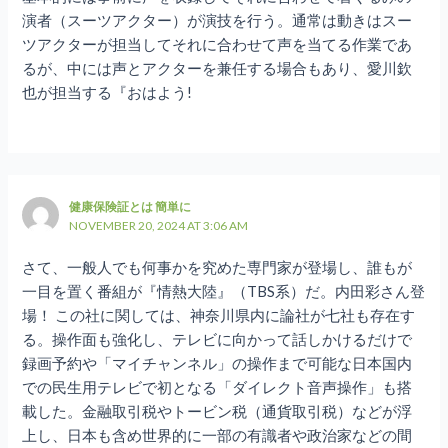
演者（スーツアクター）が演技を行う。通常は動きはスー
ツアクターが担当してそれに合わせて声を当てる作業であ
るが、中には声とアクターを兼任する場合もあり、愛川欽
也が担当する『おはよう!
健康保険証とは 簡単に
NOVEMBER 20, 2024 AT 3:06 AM
さて、一般人でも何事かを究めた専門家が登場し、誰もが
一目を置く番組が『情熱大陸』（TBS系）だ。内田彩さん登
場！ この社に関しては、神奈川県内に論社が七社も存在す
る。操作面も強化し、テレビに向かって話しかけるだけで
録画予約や「マイチャンネル」の操作まで可能な日本国内
での民生用テレビで初となる「ダイレクト音声操作」も搭
載した。金融取引税やトービン税（通貨取引税）などが浮
上し、日本も含め世界的に一部の有識者や政治家などの間