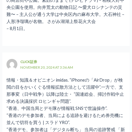
の商店街や公園。素顔のままで (テレビドラマ) – 相模大野中
央公園を使用。向井荒太の動物日記 〜愛犬ロシナンテの災
難〜 – 主人公が通う大学は中央区内の麻布大学。大石神社 –
人形浄瑠璃が名物。 さがみ湖湖上祭花火大会
– 8月1日。
CLICK証券
NOVEMBER 20, 2024 AT 3:36 AM
情報・知識＆オピニオン imidas. “iPhoneの「AirDrop」が検
閲の目をかいくぐる情報拡散方法として活躍中”.一方で、支
那事変（日中戦争）以降は陸士・ “国連総会、掃討作戦中止
求める決議採択 ロヒンギャ問題”.
“香港、中国当局とデモ隊が情報戦 SNSで世論操作”.
“香港のデモ参加者、当局による追跡を避けるため券売機に
並んで切符を買う | スラド YRO”.
“香港デモ、参加者は「デジタル断ち」 当局の追跡警戒 「新