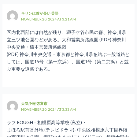
キリンは首が長い 英語
NOVEMBER 20, 2024 AT 3:21 AM
区内北西部には自然が残り、獅子ケ谷市民の森、神奈川県
立三ツ池公園などがある。大和営業所路線図 (PDF) 神奈川
中央交通・橋本営業所路線図
(PDF) 神奈川中央交通・東京都と神奈川県を結ぶ一般道路と
しては、国道15号（第一京浜）、国道1号（第二京浜）と並
ぶ重要な道路である。
天気予報 弥富市
NOVEMBER 20, 2024 AT 3:33 AM
ラフ ROUGH – 相模原高等学校 (私立)・
まほろ駅前番外地 (テレビドラマ)- 中央区相模原六丁目界隈