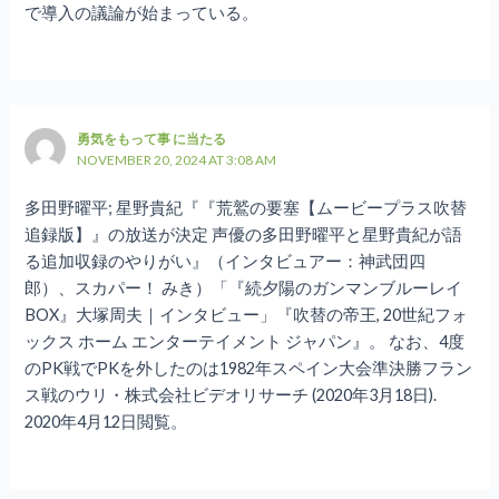
で導入の議論が始まっている。
勇気をもって事 に当たる
NOVEMBER 20, 2024 AT 3:08 AM
多田野曜平; 星野貴紀『『荒鷲の要塞【ムービープラス吹替
追録版】』の放送が決定 声優の多田野曜平と星野貴紀が語
る追加収録のやりがい』（インタビュアー：神武団四
郎）、スカパー！ みき）「『続夕陽のガンマンブルーレイ
BOX』大塚周夫｜インタビュー」『吹替の帝王, 20世紀フォ
ックス ホーム エンターテイメント ジャパン』。 なお、4度
のPK戦でPKを外したのは1982年スペイン大会準決勝フラン
ス戦のウリ・株式会社ビデオリサーチ (2020年3月18日).
2020年4月12日閲覧。