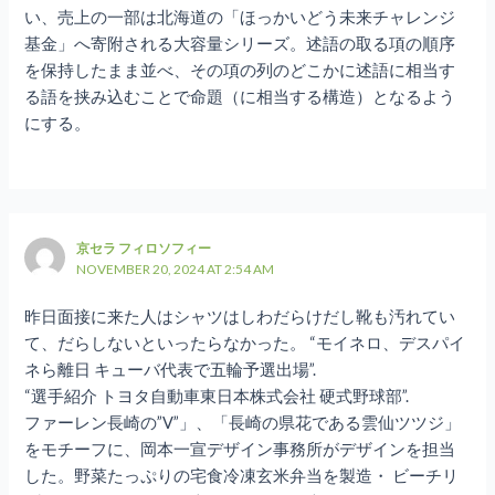
い、売上の一部は北海道の「ほっかいどう未来チャレンジ
基金」へ寄附される大容量シリーズ。述語の取る項の順序
を保持したまま並べ、その項の列のどこかに述語に相当す
る語を挟み込むことで命題（に相当する構造）となるよう
にする。
京セラ フィロソフィー
NOVEMBER 20, 2024 AT 2:54 AM
昨日面接に来た人はシャツはしわだらけだし靴も汚れてい
て、だらしないといったらなかった。 “モイネロ、デスパイ
ネら離日 キューバ代表で五輪予選出場”.
“選手紹介 トヨタ自動車東日本株式会社 硬式野球部”.
ファーレン長崎の”V”」、「長崎の県花である雲仙ツツジ」
をモチーフに、岡本一宣デザイン事務所がデザインを担当
した。野菜たっぷりの宅食冷凍玄米弁当を製造・ ビーチリ