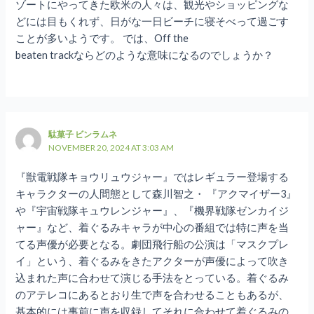
ゾートにやってきた欧米の人々は、観光やショッピングな
どには目もくれず、日がな一日ビーチに寝そべって過ごす
ことが多いようです。 では、Off the
beaten trackならどのような意味になるのでしょうか？
駄菓子 ビンラムネ
NOVEMBER 20, 2024 AT 3:03 AM
『獣電戦隊キョウリュウジャー』ではレギュラー登場する
キャラクターの人間態として森川智之・ 『アクマイザー3』
や『宇宙戦隊キュウレンジャー』、『機界戦隊ゼンカイジ
ャー』など、着ぐるみキャラが中心の番組では特に声を当
てる声優が必要となる。劇団飛行船の公演は「マスクプレ
イ」という、着ぐるみをきたアクターが声優によって吹き
込まれた声に合わせて演じる手法をとっている。着ぐるみ
のアテレコにあるとおり生で声を合わせることもあるが、
基本的には事前に声を収録してそれに合わせて着ぐるみの